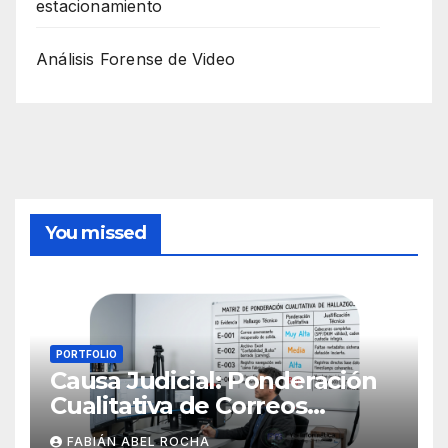
estacionamiento
Análisis Forense de Video
You missed
PORTFOLIO
Causa Judicial: Ponderación
Cualitativa de Correos
Electrónicos
FABIÁN ABEL ROCHA