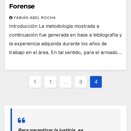
Forense
FABIÁN ABEL ROCHA
Introducción La metodología mostrada a
continuación fue generada en base a bibliografía y
la experiencia adquirida durante los años de
trabajo en el área. En tal sentido, para el armado…
Paginación
1
…
3
4
de
entradas
Para garantizar la justicia, es