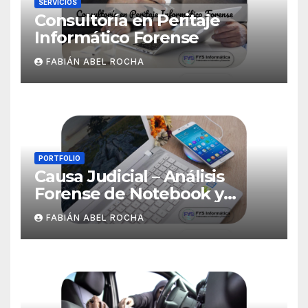
SERVICIOS
Consultoría en Peritaje
Informático Forense
FABIÁN ABEL ROCHA
PORTFOLIO
Causa Judicial – Análisis
Forense de Notebook y
WhatsApp en Dispositivo
FABIÁN ABEL ROCHA
Móvil