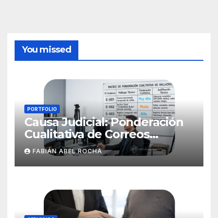
You missed
PORTFOLIO
Causa Judicial: Ponderación
Cualitativa de Correos
Electrónicos
FABIÁN ABEL ROCHA