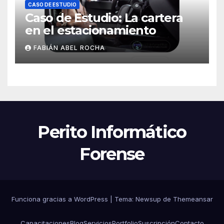
CASO DE ESTUDIO
Caso de Estudio: La cartera
en el estacionamiento
FABIÁN ABEL ROCHA
Perito Informático
Forense
Funciona gracias a WordPress
|
Tema:
Newsup
de
Themeansar
Capacitaciones
Blog
Servicios
Portfolio
Suscripción
Contacto