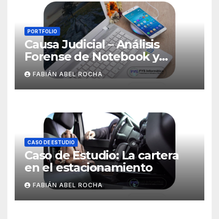
PORTFOLIO
Causa Judicial – Análisis
Forense de Notebook y
WhatsApp en Dispositivo
FABIÁN ABEL ROCHA
Móvil
CASO DE ESTUDIO
Caso de Estudio: La cartera
en el estacionamiento
FABIÁN ABEL ROCHA