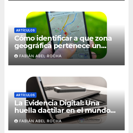
ARTÍCULOS
Cómo identificar a que zona
geográfica pertenece un
número de celular
FABIÁN ABEL ROCHA
ARTÍCULOS
La Evidencia Digital: Una
huella dactilar en el mundo
digital
FABIÁN ABEL ROCHA