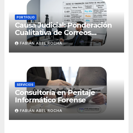
PORTFOLIO
Causa Judicial: Ponderación
Cualitativa de Correos
Electrónicos
FABIÁN ABEL ROCHA
SERVICIOS
Consultoría en Peritaje
Informático Forense
FABIÁN ABEL ROCHA